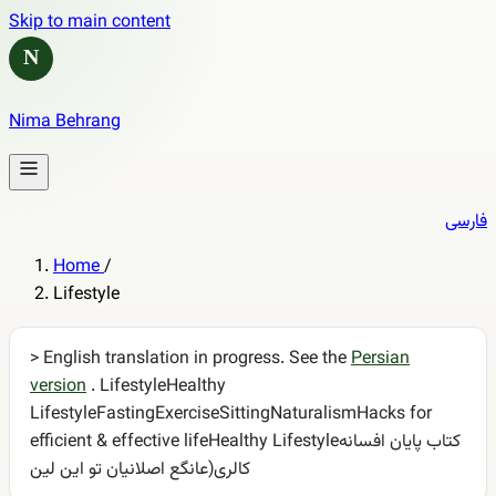
Skip to main content
N
Nima Behrang
فارسی
Home
/
Lifestyle
> English translation in progress. See the
Persian
version
. LifestyleHealthy
LifestyleFastingExerciseSittingNaturalismHacks for
efficient & effective lifeHealthy Lifestyleکتاب پایان افسانه
کالری(عانگع اصلانیان تو این لین