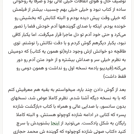
توصیف حال و هوای اتفاقات خیلی عالی بود و صرفا یه روخوانی
ساده از کتاب نبود و خیلی خیلی بهم چسبید، بیشتر از فیلمش
که خیلی وقت پیش دیده بودم و البته کتابش که بخشیش رو
خونده بودم. اینکه با صدای گویندهها آدم خودش فضا را تصور
می‌کرد و حتی خود آدم تو دل ماجرا قرار میگرفت. اما یکبار کافی
نبود، یکبار دیگرهم گوش کردم و با دقت نکاتش را نوشتم. توی
طاقچه دو خوانش ازش وجود داره(تو همون یه کتاب) که دومیش
به نظرم خیلی سر و صداش بیشتره و از خود متن آدم رو دور
می‌کنه.(فیدیبو یادمه نسخه اول رو نداشت و همون دومی رو
فقط داشت)
بعد از گوش دادن چند باره، میخواستم به بقیه هم معرفیش کنم
که با یه نسخه دیگه آشنا شدم. نظرم کاملا عوض شد، نسخهای
بدون سانسور، با صدایی عالی و همراه با کتاب «بازگشت شازده
پسر» که کتابی در ادامه شازده کوچولو هستش. و البته کاملا
رایگان به شکل پادکست. می‌تونید از
اینجا
بشنویدش یا سرچ
کنید «کتاب صوتی شازده کوچولو» که گوینده ش محمد حجازی