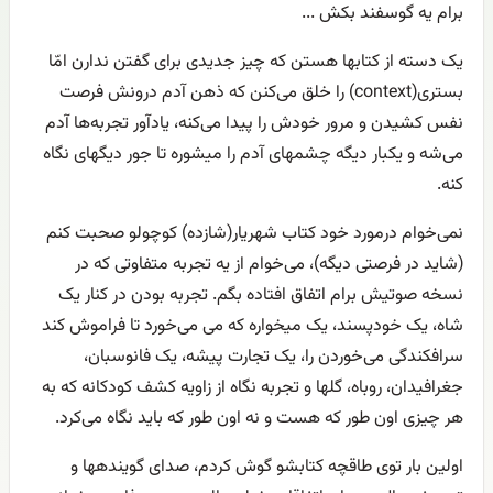
برام یه گوسفند بکش ...
یک دسته از کتابها هستن که چیز جدیدی برای گفتن ندارن امّا
بستری(context) را خلق می‌کنن که ذهن آدم درونش فرصت
نفس کشیدن و مرور خودش را پیدا می‌کنه، یادآور تجربه‌ها آدم
می‌شه و یکبار دیگه چشمهای آدم را میشوره تا جور دیگهای نگاه
کنه.
نمی‌خوام درمورد خود کتاب شهریار(شازده) کوچولو صحبت کنم
(شاید در فرصتی دیگه)، می‌خوام از یه تجربه متفاوتی که در
نسخه صوتیش برام اتفاق افتاده بگم. تجربه بودن در کنار یک
شاه، یک خودپسند، یک میخواره که می می‌خورد تا فراموش کند
سرافکندگی می‌خوردن را، یک تجارت پیشه، یک فانوسبان،
جغرافیدان، روباه، گلها و تجربه نگاه از زاویه کشف کودکانه که به
هر چیزی اون طور که هست و نه اون طور که باید نگاه می‌کرد.
اولین بار توی طاقچه کتابشو گوش کردم، صدای گویندهها و