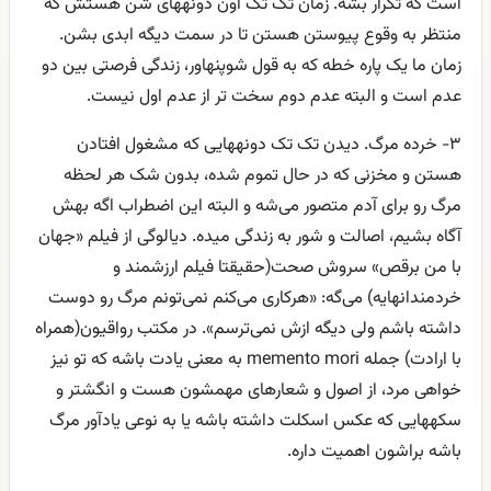
است که تکرار بشه. زمان تک تک اون دونههای شن هستش که
منتظر به وقوع پیوستن هستن تا در سمت دیگه ابدی بشن.
زمان ما یک پاره خطه که به قول شوپنهاور، زندگی فرصتی بین دو
عدم است و البته عدم دوم سخت تر از عدم اول نیست.
۳- خرده مرگ. دیدن تک تک دونههایی که مشغول افتادن
هستن و مخزنی که در حال تموم شده، بدون شک هر لحظه
مرگ رو برای آدم متصور می‌شه و البته این اضطراب اگه بهش
آگاه بشیم، اصالت و شور به زندگی میده. دیالوگی از فیلم «جهان
با من برقص» سروش صحت(حقیقتا فیلم ارزشمند و
خردمندانهایه) می‌گه: «هرکاری می‌کنم نمی‌تونم مرگ رو دوست
داشته باشم ولی دیگه ازش نمی‌ترسم». در مکتب رواقیون(همراه
با ارادت) جمله memento mori به معنی یادت باشه که تو نیز
خواهی مرد، از اصول و شعارهای مهمشون هست و انگشتر و
سکههایی که عکس اسکلت داشته باشه یا به نوعی یادآور مرگ
باشه براشون اهمیت داره.