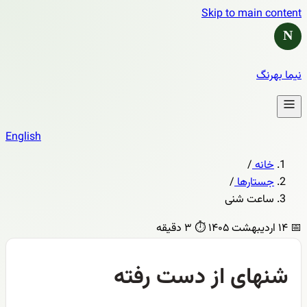
Skip to main content
N
نیما بهرنگ
English
خانه
/
جستارها
/
ساعت شنی
📅
۱۴ اردیبهشت ۱۴۰۵
⏱️
۳ دقیقه
شنهای از دست رفته