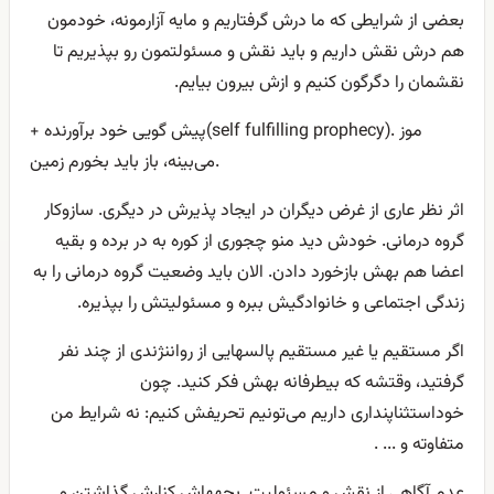
بعضی از شرایطی که ما درش گرفتاریم و مایه آزارمونه، خودمون
هم درش نقش داریم و باید نقش و مسئولتمون رو بپذیریم تا
نقشمان را دگرگون کنیم و ازش بیرون بیایم.
+ پیش گویی خود برآورنده(self fulfilling prophecy). موز
می‌بینه، باز باید بخورم زمین.
اثر نظر عاری از غرض دیگران در ایجاد پذیرش در دیگری. سازوکار
گروه درمانی. خودش دید منو چجوری از کوره به در برده و بقیه
اعضا هم بهش بازخورد دادن. الان باید وضعیت گروه درمانی را به
زندگی اجتماعی و خانوادگیش ببره و مسئولیتش را بپذیره.
اگر مستقیم یا غیر مستقیم پالسهایی از رواننژندی از چند نفر
گرفتید، وقتشه که بیطرفانه بهش فکر کنید. چون
خوداستثناپنداری داریم می‌تونیم تحریفش کنیم: نه شرایط من
متفاوته و ... .
عدم آگاهی از نقش و مسئولیت. بچههاش کنارش گذاشتن و