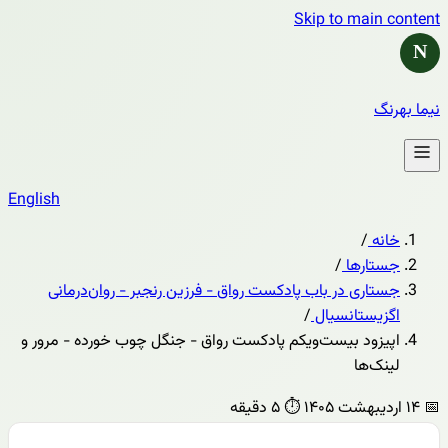
Skip to main content
N
نیما بهرنگ
English
خانه
/
جستارها
/
جستاری در باب پادکست رواق - فرزین رنجبر - روان‌درمانی
اگزیستانسیال
/
اپیزود بیست‌ویکم پادکست رواق - جنگل چوب خورده - مرور و
لینک‌ها
📅
۱۴ اردیبهشت ۱۴۰۵
⏱️
۵ دقیقه