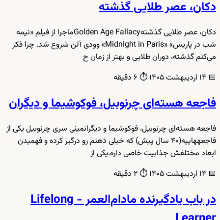
دکان، عصر طلایی گذشته
دکان، عصر طلایی گذشتهGolden Age Fallacyماجرا از فیلم «نیمه
شب در پاریس» «Midnight in Paris» وودی آلن شروع شد. چرا فکر
می‌کنم گذشته، دوران طلایی و بهتر از زمان ح
📅
۱۴ اردیبهشت ۱۴۰۵
⏱️
۶ دقیقه
فاجعه هسته‌ای چرنوبیل، فوکوشیما و دیگران
فاجعه هسته‌ای چرنوبیل، فوکوشیما و دیگرانمینی سری چرنوبیل یکی از
فاجعههاییه(۴۰ سال پیش) که خیلی ذهنم رو درگیر کرده و فهمیدن
ابعاد مختلفش جذابیت خاصی داره.یکی از
📅
۱۴ اردیبهشت ۱۴۰۵
⏱️
۲ دقیقه
در باب یادگیرنده مادام‌العمر - Lifelong
Learner