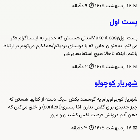
📅
۱۴ اردیبهشت ۱۴۰۵
⏱️
۹ دقیقه
پست اول
پست اولMake it easyمدتی هستش که جدیتر به اینستاگرام فکر
می‌کنم، به عنوان جایی که با دوستای نزدیکم/همفکرم می‌تونم در ارتباط
باشم. اینکه تاحالا هیچ استفادهای غی
📅
۱۴ اردیبهشت ۱۴۰۵
⏱️
۲ دقیقه
شهریار کوچولو
شهریار کوچولوبرام یه گوسفند بکش ...یک دسته از کتابها هستن که
چیز جدیدی برای گفتن ندارن امّا بستری(context) را خلق می‌کنن که
ذهن آدم درونش فرصت نفس کشیدن و مرور
📅
۱۴ اردیبهشت ۱۴۰۵
⏱️
۳ دقیقه