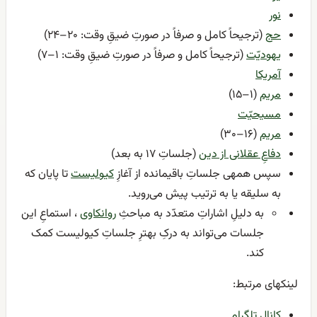
نور
حج
(ترجیحاً کامل و صرفاً در صورتِ ضیقِ وقت: ۲۰–۲۴)
یهودیّت
(ترجیحاً کامل و صرفاً در صورتِ ضیقِ وقت: ۱–۷)
آمریکا
مریم
(۱–۱۵)
مسیحیّت
مریم
(۱۶–۳۰)
دفاعِ عقلانی از دین
(جلساتِ ۱۷ به بعد)
سپس همهی جلساتِ باقیمانده از آغازِ
کیولیست
تا پایان که
به سلیقه یا به ترتیب پیش می‌روید.
به دلیلِ اشاراتِ متعدّد به مباحثِ
روانکاوی
، استماعِ این
جلسات می‌تواند به درکِ بهترِ جلساتِ کیولیست کمک
کند.
لینکهای مرتبط:
کانال تلگرام