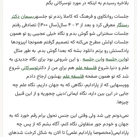
بلاخره رسیدم به اینکه در مورد توسرکانی بگم
جلسات روانکاوی و فرهنگ که کاملا رندم تو جلسه
ریسمان
دکتر
رستگار
معرفی کرد و بعد از ۳ - ۴ سال(سال ۱۴۰۰) تصادفی رفتم
جلسات سخنرانی شو گوش بدم و نگاه خیلی عجیبی رو تو همون
جلسات اولش مطرح می‌کنه که تصمیم گرفتم همونجا اپیزود‌ها
پادکستش رو بزنم دانلود بشه که بعدا گوش بدم. به طور مثال
تو
این جلسه
و
این جلسه
. و این شروعی بود برای نگاه جدیدی به
علم و دنیا.شروع
فلسفه علم
هم برای من از دکتر
توسرکانی
شروع
شد که تو همون صفحه
فلسفه علم
بهشون ارجاع دادم
وویسهایی که از پارادایم، نگاهی که به جهان داریم، نگاه علم چه
جایی در این بین داره، نگاه ایمانی/دینی چجوریه و از این قبیل
چیزها.
نمی‌دونم چی شد ولی وقتی این جنس تحول برام رقم خورد که به
جهان و خودم جور متفاوتی نگاه کنم، آگاه بشم که از پس چه
پارادایمی(مخصوصا پارادایم علمی) تا الان به شکل کرخت شدهای