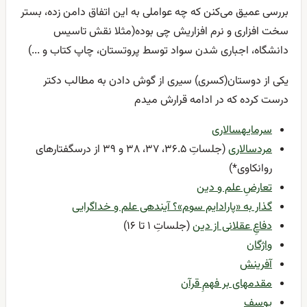
بررسی عمیق می‌کنن که چه عواملی به این اتفاق دامن زده، بستر
سخت افزاری و نرم افزاریش چی بوده(مثلا نقش تاسیس
دانشگاه، اجباری شدن سواد توسط پروتستان، چاپ کتاب و ...)
یکی از دوستان(کسری) سیری از گوش دادن به مطالب دکتر
درست کرده که در ادامه قرارش میدم
سرمایهسالاری
مردسالاری
(جلساتِ ۳۶.۵، ۳۷، ۳۸ و ۳۹ از درسگفتارهای
روانکاوی*)
تعارضِ علم و دین
گذار به «پارادایم سوم»؟ آیندهی علم و خداگرایی
دفاعِ عقلانی از دین
(جلساتِ ۱ تا ۱۶)
واژگان
آفرینش
مقدمهای بر فهمِ قرآن
یوسف