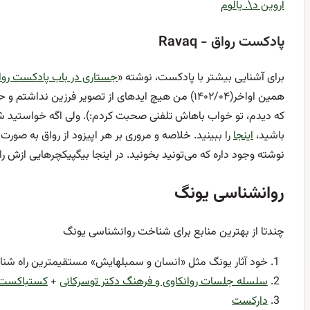
اروین د\. یالوم
پادکست رواق - Ravaq
برای آشنایی بیشتر با پادکست، نوشته «
جستاری در باب پادکست روا
همین اواخر(۱۴۰۲/۰۴) من هیچ ایدهای از تصویر فرزین ندا
که دیدم، تو خواب باهاش تلفنی صحبت کردم:). ولی اگه خواستید 
باشید،
اینجا
را ببینید. خلاصه و مروری بر هر اپیزود از رواق به صور
نوشته وجود داره که می‌تونید بخونید. در اینجا بیگپیکچرهایی ازش را 
روانشناسی یونگ
چندتا از بهترین منابع برای شناخت روانشناسی یونگ
خود آثار یونگ مثل «انسان و سمبلهایش» مستقیمترین راه شنا
سلسله جلسات روانکاوی و فرهنگ دکتر توسرکانی
+
کستباکست
دارکست