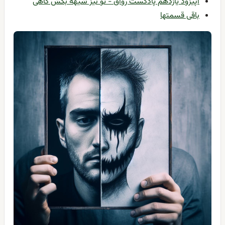
اپیزود یازدهم پادکست رواق - تو نیز شیهه بکش گاهی
باقی قسمتها