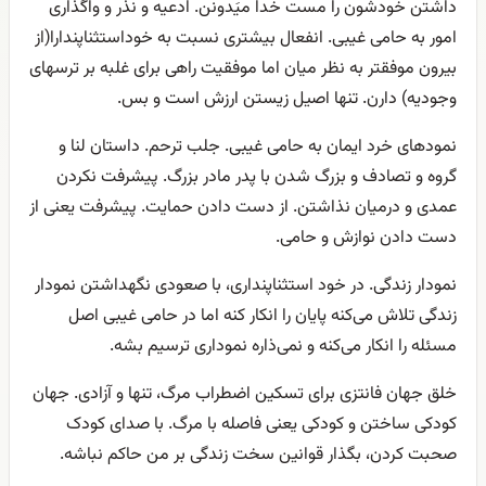
داشتن خودشون را مست خدا میَدونن. ادعیه و نذر و واگذاری
امور به حامی غیبی. انفعال بیشتری نسبت به خوداستثناپندارا(از
بیرون موفقتر به نظر میان اما موفقیت راهی برای غلبه بر ترسهای
وجودیه) دارن. تنها اصیل زیستن ارزش است و بس.
نمودهای خرد ایمان به حامی غیبی. جلب ترحم. داستان لنا و
گروه و تصادف و بزرگ شدن با پدر مادر بزرگ. پیشرفت نکردن
عمدی و درمیان نذاشتن. از دست دادن حمایت. پیشرفت یعنی از
دست دادن نوازش و حامی.
نمودار زندگی. در خود استثناپنداری، با صعودی نگهداشتن نمودار
زندگی تلاش می‌کنه پایان را انکار کنه اما در حامی غیبی اصل
مسئله را انکار می‌کنه و نمی‌ذاره نموداری ترسیم بشه.
خلق جهان فانتزی برای تسکین اضطراب مرگ، تنها و آزادی. جهان
کودکی ساختن و کودکی یعنی فاصله با مرگ. با صدای کودک
صحبت کردن، بگذار قوانین سخت زندگی بر من حاکم نباشه.