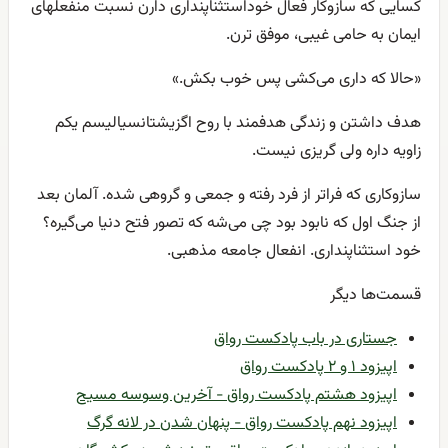
کسایی که سازوکار فعال خوداستثناپنداری دارن نسبت منفعلهای
ایمان به حامی غیبی، موفق ترن.
«حالا که داری می‌کشی پس خوب بکش.»
هدف داشتن و زندگی هدفمند با روح اگزیشتانسیالیسم یکم
زاویه داره ولی گریزی نیست.
سازوکاری که فراتر از فرد رفته و جمعی و گروهی شده. آلمان بعد
از جنگ اول که نابود بود چی می‌شه که تصور فتح دنیا می‌گیره؟
خود استثناپنداری. انفعال جامعه مذهبی.
قسمت‌ها دیگر
جستاری در باب پادکست رواق
اپیزود ۱ و ۲ پادکست رواق
اپیزود هشتم پادکست رواق - آخرین وسوسه مسیح
اپیزود نهم پادکست رواق - پنهان شدن در لانه گرگ