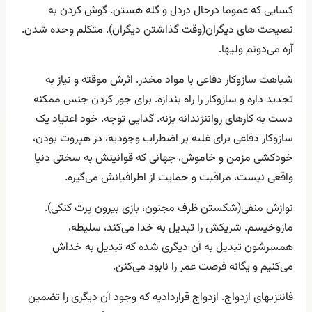
کسایی که عموما درحال دردل و گله هستن. گوش کردن به
نصیحت های دیگران(وقت گذاشتن دیگران). متکلم وحده شدن.
آره می‌دونم ولیها.
شباهت سازوکار دفاعی با مواد مخدر. اثرش موقته و نیاز به
تجدید داره و سازوکار را راه بندازه. برای جور کردن جنس ممکنه
دست به کارهای رواننژندانه بزنه. گدایی توجه. خود اعتیاد یک
سازوکار دفاعی برای غلبه بر اضطراب وجودیه، در هپروت بودن،
خودکشی مزمن و خاموش، جهانی که قوانینش به سختی دنیا
واقعی نیست، مراقبت و حمایت از اطرافیانش می‌گیره.
نوازش منفی(شکستن ظرف مجنون، بازی بیرون پرت کنکی).
مازوخیسم. شریکش را تبدیل به خدا می‌کند، سلیطه،
همسرشون تبدیل به آن دیگری شده که تبدیل به خداش
می‌کنیم و یگانه فرصت عمر را نابود می‌کنن.
فانتزیهای ازدواج. ازدواج قراردادیه که وجود آن دیگری را تضمین