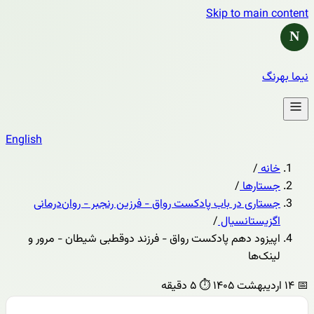
Skip to main content
N
نیما بهرنگ
English
خانه
/
جستارها
/
جستاری در باب پادکست رواق - فرزین رنجبر - روان‌درمانی
اگزیستانسیال
/
اپیزود دهم پادکست رواق - فرزند دوقطبی شیطان - مرور و
لینک‌ها
📅
۱۴ اردیبهشت ۱۴۰۵
⏱️
۵ دقیقه