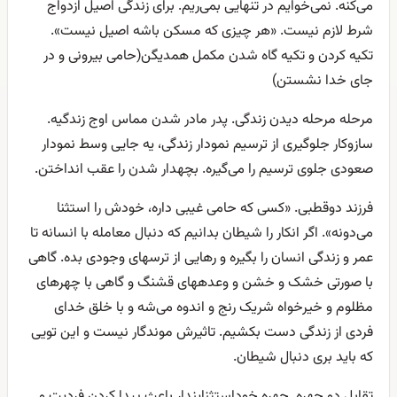
می‌کنه. نمی‌خوایم در تنهایی بمی‌ریم. برای زندگی اصیل ازدواج
شرط لازم نیست. «هر چیزی که مسکن باشه اصیل نیست».
تکیه کردن و تکیه گاه شدن مکمل همدیگن(حامی بیرونی و در
جای خدا نشستن)
مرحله مرحله دیدن زندگی. پدر مادر شدن مماس اوج زندگیه.
سازوکار جلوگیری از ترسیم نمودار زندگی، یه جایی وسط نمودار
صعودی جلوی ترسیم را می‌گیره. بچهدار شدن را عقب انداختن.
فرزند دوقطبی. «کسی که حامی غیبی داره، خودش را استثنا
می‌دونه». اگر انکار را شیطان بدانیم که دنبال معامله با انسانه تا
عمر و زندگی انسان را بگیره و رهایی از ترسهای وجودی بده. گاهی
با صورتی خشک و خشن و وعدههای قشنگ و گاهی با چهرهای
مظلوم و خیرخواه شریک رنج و اندوه می‌شه و با خلق خدای
فردی از زندگی دست بکشیم. تاثیرش موندگار نیست و این تویی
که باید بری دنبال شیطان.
تقابل دو چهره. چهره خوداستثناپندار باعث پیدا کردن فردیت و