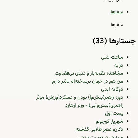
سفرها
سفرها
جستارها (33)
ساعت شنی
درایه
مشاهده نظریه‌بار و دنیای بی‌قضاوت
من هم در جهان برساخته‌ام تاثیر دارم
دوگانه ابدی
دوره راهبر(پیش‌وا) بودن و عملکرد(ورزش) موثر
راهبری(پیش‌وایی) - ورنر ارهارد
پست اول
شهریار کوچولو
دکان، عصر طلایی گذشته
سیزیف در پوست منجی