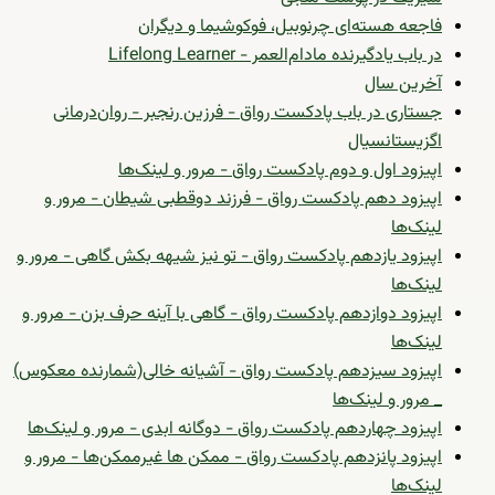
فاجعه هسته‌ای چرنوبیل، فوکوشیما و دیگران
در باب یادگیرنده مادام‌العمر - Lifelong Learner
آخرین سال
جستاری در باب پادکست رواق - فرزین رنجبر - روان‌درمانی
اگزیستانسیال
اپیزود اول و دوم پادکست رواق - مرور و لینک‌ها
اپیزود دهم پادکست رواق - فرزند دوقطبی شیطان - مرور و
لینک‌ها
اپیزود یازدهم پادکست رواق - تو نیز شیهه بکش گاهی - مرور و
لینک‌ها
اپیزود دوازدهم پادکست رواق - گاهی با آینه حرف بزن - مرور و
لینک‌ها
اپیزود سیزدهم پادکست رواق - آشیانه خالی(شمارنده معکوس)
_ مرور و لینک‌ها
اپیزود چهاردهم پادکست رواق - دوگانه ابدی - مرور و لینک‌ها
اپیزود پانزدهم پادکست رواق - ممکن ها غیرممکن‌ها - مرور و
لینک‌ها